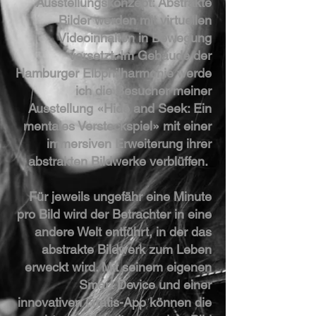
Ausstellungskonzept: Abstrakte
Bilder werden mit virtuellen
Videoinhalten in Bewegung
versetzt. Im Gebäude der
Hamburger Elbphilharmonie werde
ich die Besucher meiner
Ausstellung «Hide and Seek: Ein
mentales Versteckspiel» mit einer
immersiven Erweiterung ihrer
abstrakten Bildwerke verblüffen.
Für jeweils ungefähr eine Minute
pro Bild wird der Betrachter in eine
andere Welt entführt, in der das
abstrakte Bildwerk zum Leben
erweckt wird. Mit seinem eigenen
Smart Device und einer
innovativen Gratis-App können die