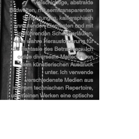
vielschichtige, abstrakte
Bildwelten, mit semitransparenten
Schichtungen, kalligraphisch
anmutenden Elementen und mit
irreführenden Scheinverläufen,
eine wahre Herausforderung für
die Fantasie des Betrachters. Ich
ordne diverseste Maltechniken
dem künstlerischen Ausdruck
unter. Ich verwende
verschiedenste Medien aus
meinem technischen Repertoire,
um meinen Werken eine optische
Tiefe zu geben, so dass der
Besucher seine Augen auf dem
Werk lustvoll wandern lassen und
immer wieder Neues entdecken
kann.