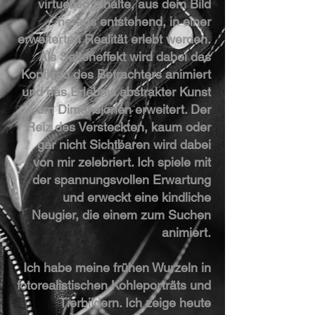
virtuellen Inhalte, aus dem Bild
heraus entstehend, in einer
erweiterten Realität erlebt werden.
Als Seiteneffekt wird dabei das
Kopfkino des Betrachters animiert
und das Erlebnis abstrakter Kunst
um Dimensionen erweitert. Der
Reiz des Versteckten, kaum oder
gar nicht Sichtbaren wird dabei
von mir zelebriert. Ich spiele mit
der spannungsvollen Erwartung
und erweckt eine kindliche
Neugier, die einem zum Suchen
animiert.
Ich habe meine frühen Wurzeln in
fotorealistischen Kohleporträts und
Tierbildern. Ich zeige heute