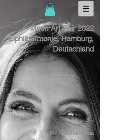
Moon Art Fair 2022
Elphilharmonie, Hamburg,
Deutschland
Ein spektakuläres