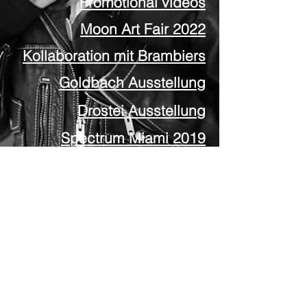
Promotional videos
Moon Art Fair 2022
Kollaboration mit Brambiers
Goldbach Ausstellung
Drostei Ausstellung
Spectrum Miami 2019
Dänemark Residenz
Prix de la Sarrazine
Miami River Art Fair 2018
© 2026
CK