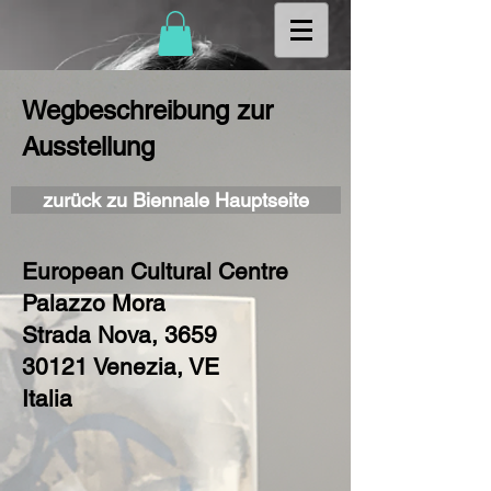
Wegbeschreibung zur
Ausstellung
zurück zu Biennale Hauptseite
European Cultural Centre
Palazzo Mora
Strada Nova, 3659
30121 Venezia, VE
Italia