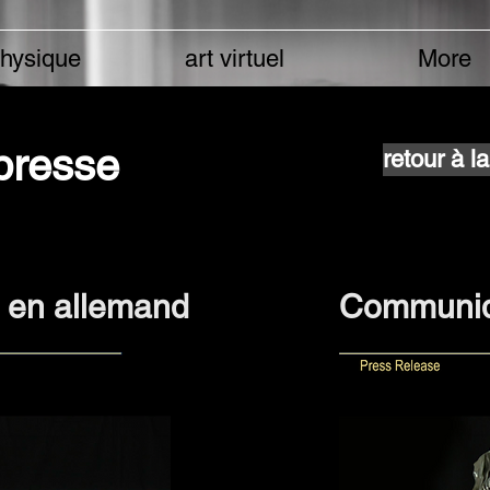
physique
art virtuel
More
presse
retour à l
 en allemand
Communiqu